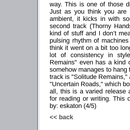
way. This is one of those d
Just as you think you are 
ambient, it kicks in with 
second track (Thorny Hands
kind of stuff and I don’t m
pulsing rhythm of machines 
think it went on a bit too lo
lot of consistency in sty
Remains" even has a kind of 
somehow manages to hang to
track is "Solitude Remains,"
"Uncertain Roads," which bot
all, this is a varied relea
for reading or writing. This
by: eskaton (4/5)
<< back