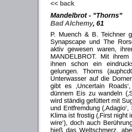
<< back
Mandelbrot - "Thorns"
Bad Alchemy
, 61
P. Muench & B. Teichner g
Synapscape und The Rorsc
aktiv gewesen waren, ih
MANDELBROT. Mit ihrem S
ihnen schon ein eindruck
gelungen. Thorns (auphcd
Unterwasser auf die Dorne
gibt es ‚Uncertain Roads‘
dünnem Eis zu wandeln (‚Su
wird ständig gefüttert mit Su
und Entfremdung (‚Adagio‘, 
Klima ist frostig (‚First nig
wire‘), doch auch Berührun
hieß das Weltschmerz, abe