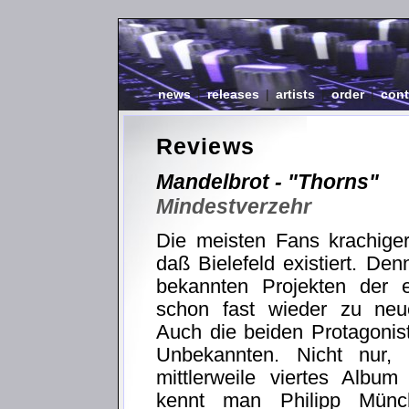
news
|
releases
|
artists
|
order
|
cont
Reviews
Mandelbrot - "Thorns"
Mindestverzehr
Die meisten Fans krachiger 
daß Bielefeld existiert. Den
bekannten Projekten der 
schon fast wieder zu neue
Auch die beiden Protagonist
Unbekannten. Nicht nur,
mittlerweile viertes Albu
kennt man Philipp Münc