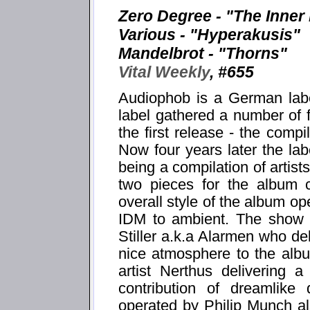
Zero Degree - "The Inner
Various - "Hyperakusis"
Mandelbrot - "Thorns"
Vital Weekly
, #655
Audiophob is a German label
label gathered a number of f
the first release - the compi
Now four years later the lab
being a compilation of artist
two pieces for the album c
overall style of the album o
IDM to ambient. The show 
Stiller a.k.a Alarmen who del
nice atmosphere to the alb
artist Nerthus delivering 
contribution of dreamlike 
operated by Philip Munch al