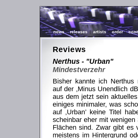
news
|
releases
|
artists
|
order
|
cont
Reviews
Nerthus - "Urban"
Mindestverzehr
Bisher kannte ich Nerthus 
auf der ‚Minus Unendlich d
aus dem jetzt sein aktuell
einiges minimaler, was scho
auf ‚Urban’ keine Titel ha
scheinbar eher mit wenigen
Flächen sind. Zwar gibt es 
meistens im Hintergrund o