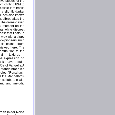
two pieces for the
om chilling IDM to
lassic idm-tracks
 a slightly darker
p Munch also known
delbrot takes the
s. The drone-based
est moment on the
eanwhile discreet
ast that floats in
 way with a trippy
ock-pioneers such
s closes the album
eviewed here. The
ntribution to the
ythm textures in
the expression on
acks have a quite
80's of Vangelis. A
 Mandelbrot a.k.a
roject "Rorschach
er the Mandelbrot-
h collaborate with
eric and melodic
den in der Noise