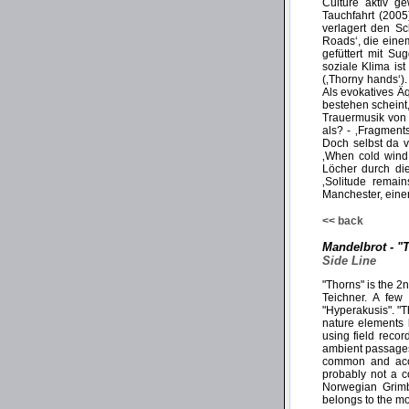
Culture aktiv 
Tauchfahrt (200
verlagert den S
Roads‘, die einem
gefüttert mit Su
soziale Klima ist
(‚Thorny hands‘)
Als evokatives Ä
bestehen scheint,
Trauermusik von 
als? - ‚Fragment
Doch selbst da v
‚When cold wind.
Löcher durch di
‚Solitude remain
Manchester, einen
<< back
Mandelbrot - "
Side Line
"Thorns" is the 2
Teichner. A few
"Hyperakusis". "
nature elements l
using field reco
ambient passages
common and acces
probably not a c
Norwegian Grimbe
belongs to the mo