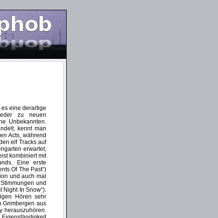
t es eine derartige
ieder zu neuen
eine Unbekannten.
andelt, kennt man
en Acts, während
en elf Tracks auf
ngarten erwartet,
st kombiniert mit
unds. Eine erste
nts Of The Past“)
rtion und auch mal
ie Stimmungen und
t Night In Snow“).
igen Hören sehr
en Grimbergen aus
ry herauszuhören.
Eigenständigkeit