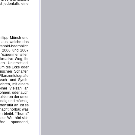
t jedenfalls eine
 Philipp Münch und
k aus, welche das
ranoid-bedrohlich
en 2006 und 2007
 "experimentellen
 kreative Weg, ihr
en Unterschied.
 um die Ecke oder
rischen Schaffen
flanzenfotografie
usch- und Synth-
ehren, mit einem
iner Vielzahl an
röhnen, oder auch
lsieren der unter
endig und mächtig
ensität an. Ist es
 macht hörbar, was
 bleibt. "Thorns"
ur. Wie hört sich
töne – spannend,