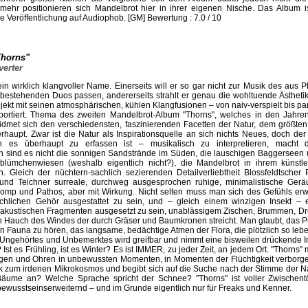
mehr positionieren sich Mandelbrot hier in ihrer eigenen Nische. Das Album is
 Veröffentlichung auf Audiophob. [GM] Bewertung : 7.0 / 10
Thorns"
erter
ein wirklich klangvoller Name. Einerseits will er so gar nicht zur Musik des aus
bestehenden Duos passen, andererseits strahlt er genau die wohltuende Ästheti
jekt mit seinen atmosphärischen, kühlen Klangfusionen – von naiv-verspielt bis pa
sportiert. Thema des zweiten Mandelbrot-Album "Thorns", welches in den Jahr
widmet sich den verschiedensten, faszinierenden Facetten der Natur, dem größten
rhaupt. Zwar ist die Natur als Inspirationsquelle an sich nichts Neues, doch der
 es überhaupt zu erfassen ist – musikalisch zu interpretieren, macht d
ch sind es nicht die sonnigen Sandstrände im Süden, die lauschigen Baggerseen
lümchenwiesen (weshalb eigentlich nicht?), die Mandelbrot in ihrem künstle
n. Gleich der nüchtern-sachlich sezierenden Detailverliebtheit Blossfeldtscher P
und Teichner surreale, durchweg ausgesprochen ruhige, minimalistische Gerä
omp und Pathos, aber mit Wirkung. Nicht selten muss man sich des Gefühls erw
chlichen Gehör ausgestattet zu sein, und – gleich einem winzigen Insekt – e
akustischen Fragmenten ausgesetzt zu sein, unablässigem Zischen, Brummen, D
n Hauch des Windes der durch Gräser und Baumkronen streicht. Man glaubt, das Pu
n Fauna zu hören, das langsame, bedächtige Atmen der Flora, die plötzlich so leb
 Ungehörtes und Unbemerktes wird greifbar und nimmt eine bisweilen drückende Int
? Ist es Frühling, ist es Winter? Es ist IMMER, zu jeder Zeit, an jedem Ort. "Thorns"
en und Ohren in unbewussten Momenten, in Momenten der Flüchtigkeit verborgen
ck zum irdenen Mikrokosmos und begibt sich auf die Suche nach der Stimme der Nat
äume an? Welche Sprache spricht der Schnee? "Thorns" ist voller Zwischen
bewusstseinserweiternd – und im Grunde eigentlich nur für Freaks und Kenner.