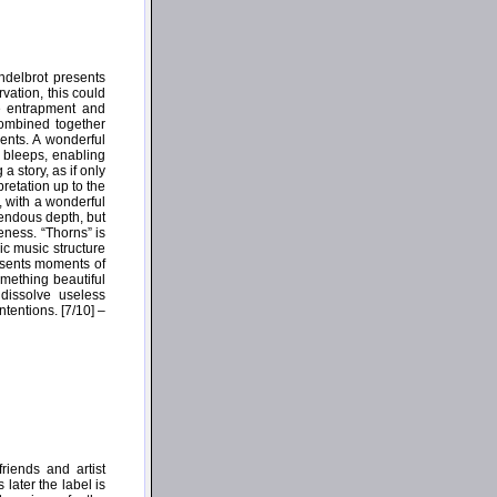
delbrot presents
vation, this could
se entrapment and
combined together
ents. A wonderful
 bleeps, enabling
a story, as if only
pretation up to the
t, with a wonderful
mendous depth, but
eness. “Thorns” is
ic music structure
esents moments of
omething beautiful
 dissolve useless
tentions. [7/10] –
riends and artist
 later the label is