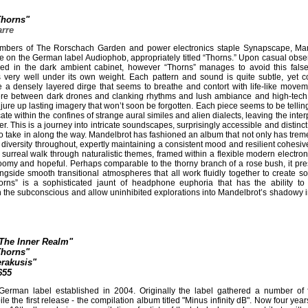
Thorns"
rre
embers of The Rorschach Garden and power electronics staple Synapscape, Man
ase on the German label Audiophob, appropriately titled “Thorns.” Upon casual obser
iled in the dark ambient cabinet, however “Thorns” manages to avoid this fal
ns very well under its own weight. Each pattern and sound is quite subtle, yet 
 a densely layered dirge that seems to breathe and contort with life-like movem
here between dark drones and clanking rhythms and lush ambiance and high-tech
njure up lasting imagery that won’t soon be forgotten. Each piece seems to be telling 
e within the confines of strange aural similes and alien dialects, leaving the inter
er. This is a journey into intricate soundscapes, surprisingly accessible and distinc
to take in along the way. Mandelbrot has fashioned an album that not only has tre
 diversity throughout, expertly maintaining a consistent mood and resilient cohesiv
surreal walk through naturalistic themes, framed within a flexible modern electron
gloomy and hopeful. Perhaps comparable to the thorny branch of a rose bush, it pr
gside smooth transitional atmospheres that all work fluidly together to create s
rns” is a sophisticated jaunt of headphone euphoria that has the ability to
in the subconscious and allow uninhibited explorations into Mandelbrot’s shadowy in
"The Inner Realm"
Thorns"
erakusis"
655
erman label established in 2004. Originally the label gathered a number of f
e the first release - the compilation album titled "Minus infinity dB". Now four years