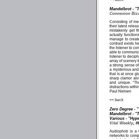
Mandelbrot - "
Connexion Biza
Consisting of m
their latest rele
mistakenly get f
actually functio
manage to create
contrast exists 
the listener to co
able to communicat
listener to deciph
array of scenery 
a strong sense of
a mysterious and 
that is at once 
sharp clamor alon
and unique. “Tho
distractions with
Paul Nielsen
<< back
Zero Degree - 
Mandelbrot - "
Various - "Hyp
Vital Weekly
, #
Audiophob is a G
networks to compil