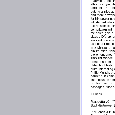
ready to launch t
album carrying th
ambient. The sho
putting a nice at
and more downbeat
for his power no
full step into da
expression conti
compilation with
melodies give a b
classic IDM-spher
ambient piece fr
as Edgar Froese a
in a pleasant ma
album titled "In
aforementioned 
ambient worlds. 
present album is
old-school feeling
quite interestin
Philip Munch, pr
garden". In compa
flag, focus on a 
B. Teichner. Bu
passages. Nice o
<< back
Mandelbrot - "
Bad Alchemy
, 
P. Muench & B. 