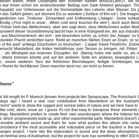
gewesen waren, ihrem Duoprojekt den schönen Namen MANDELBROT. Mit i
5) war ihnen schon ein eindrucksvoller Beitrag zum Dark Ambient gelungen. Th
chauplatz von Unterwasser auf die Dornenpfade des Lebens über Wasser. Da gi
 das Gefühl geben, auf dünnem Eis zu wandeln (‚Surface of thin ice‘). Die Imagin
ggestionen von ‚Tristesse‘, Einsamkeit und Entfremdung (‚Adagio‘, Some solitu
 frostig (‚First night in snow‘, ‚When cold wind touches the wire‘), doch auch B
. Früher hieß das Weltschmerz, aber wer sagt denn, dass Weltschmerz außer M
quivalent dieser Grundstimmung taucht man in eine Klangwelt ein, die aus indust
 aus Maschinenkrach, der sich - wie besonders schön, ja, schön, bei ‚Adagio‘ zu hö
dunkler Pracht verdichten kann. Reibt an manchen Stellen Eisen an Eisen, so sc
s of the past‘ anfangs Eisschollen zu knurschen - Caspar David Friedrichs ‚Eismee
ersucht Mandelbrot, die tristen Verhältnisse zum Tanzen zu bringen, mit ‚Flöten
..‘ als Windspiel aus eisernen Eiszapfen, bei ‚Staring holes into walls‘ so, al
e Wand brennen könnte und auf der anderen Seite ein anderes, bewegteres L
s‘, einem weiteren Tanz der fröhlichen Blechdeppen, fertigte Grimbergen, ei
 Remix für Nichttänzer. Denn mancher tanzt nur, um nicht zu frieren.
Thorns"
nd full length for P. Muench (known from projects like Synapscape, The Rorschach
 days ago I heard a real cool contribution from Mandelbrot on the Audioph
Thorns" wants to show the rugged and surreal sides of nature and we here have t
ike cold, storm, snow ao. I guess it's not that easy to transpose these elements
rdings. Mandelbrot prefers to create their own soundscapes where the listener tra
, which progressively build up, and other experimental parts. Mandelbrot doesn't
sible ambient sound and that's for sure what pushes this album into certain
oincidence if the most accessible and noticeable piece on the tracklist is the o
rgen project. I here like the elaboration in sound and the deep atmospheric
st minimal area of Audiophob, but the project for sure has something to offer! (ED: