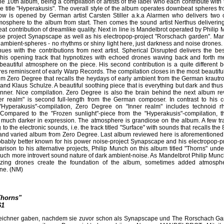
he 10th album, being a compilation of artists of the label who each contribute with 
e title "Hyperakusis". The overall style of the album operates downbeat spheres fr
w is opened by German artist Carsten Stiller a.k.a Alarmen who delivers two c
mosphere to the album from start. Then comes the sound artist Nerthus delivering
 contribution of dreamlike quality. Next in line is Mandelbrot operated by Phili
ise project Synapscape as well as his electropop-project "Rorschach garden". Man
rk ambient-spheres - no rhythms or shiny light here, just darkness and noise drone
nues with the contributions from next artist. Spherical Disrupted delivers the b
 his opening track that hypnotizes with echoed drones waving back and forth m
eautiful atmosphere on the piece. His second contribution is a quite different be
es reminiscent of early Warp Records. The compilation closes in the most beautiful
om Zero Degree that recalls the heydays of early ambient from the German krautr
nd Klaus Schulze. A beautiful soothing piece that is everything but dark and thu
nner. Nice compilation. Zero Degree is also the brain behind the next album r
ner realm" is second full-length from the German composer. In contrast to his co
"Hyperakusis"-compilation, Zero Degree on "Inner realm" includes technoid rh
Compared to the "Frozen sunlight"-piece from the "Hyperakusis"-compilation, 
 much darker in expression. The atmosphere is grandiose on the album. A few tr
 to the electronic sounds, i.e. the track titled "Surface" with sounds that recalls the 
g and varied album from Zero Degree. Last album reviewed here is aforementioned
obably better known for his power noise-project Synapscape and his electropop-p
rison to his alternative projects, Philip Munch on this album titled "Thorns" und
much more introvert sound nature of dark ambient-noise. As Mandelbrot Philip Munc
zzing drones create the foundation of the album, sometimes added atmosph
ne. (NM)
Thorns"
61
Teichner gaben, nachdem sie zuvor schon als Synapscape und The Rorschach Gar