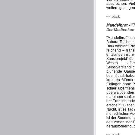
absprechen. Viel
weitere gelungene
<< back
Mandelbrot - "
Der Medienkonv
"Mandelbrot" ist 
Babara Teichner 
Dark Ambient-Pro
reichend – tran
entstanden ist, 
Kunstprojekt" übe
Wesen – sofern
Selbstverständli
blühende Gänseb
beeinflusst habe
kreieren Münch 
Collagen ohne P
schier übermens
überwältigenden 
nur einem sanfte
der Erde lebende
erscheint. Bisher
Nacht, ist es Tag
menschlichen Aug
ist der Soundtra
das Atmen der B
herausfordernd, 
<< back