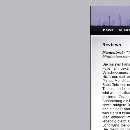
news
|
relea
Reviews
Mandelbrot - "
Mindestverzehr
Die meisten Fans k
Fülle an beka
Verschwörungsthe
Nicht nur, daß e
Philipp Münch a
Babsi Teichner n
Thorns handelt e
wird wohl enttäu
düsteren Geräus
Annäherung zur B
sowie ruhigere Tr
den ein oder and
was als fast freu
Man entdeckt i
lebendig bleibt.
Schottland, bei 
Die Nennung meh