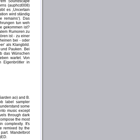
hrem Soundscape
orns (auphcd008)
bt es ‚Uncertain
ation wird ständig
de remains‘). Das
erührungen tun weh
ode gekommen ist?
rialem Rumoren zu
ren ist - zu einer
heinen bei - oder
r‘ als Klangbild.
‘ und Pauken. Bei
s ob das Wünschen
eben wartet. Von
n Eigenbrötler in
 Garden ao) and B.
ob label sampler
o understand some
 into music except
vels through dark
 compose the most
 complexity. It's
ne remixed by the
 part. Mandelbrot
6)ED.