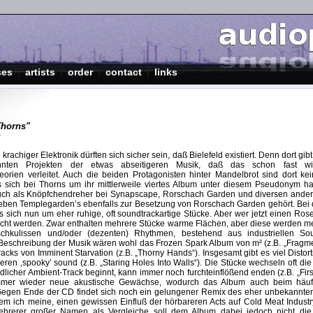
ses
|
artists
|
order
|
contact
|
links
Thorns"
rachiger Elektronik dürften sich sicher sein, daß Bielefeld existiert. Denn dort gib
nnten Projekten der etwas abseitigeren Musik, daß das schon fast w
orien verleitet. Auch die beiden Protagonisten hinter Mandelbrot sind dort k
s sich bei Thorns um ihr mittlerweile viertes Album unter diesem Pseudonym h
uch als Knöpfchendreher bei Synapscape, Rorschach Garden und diversen ander
eben Templegarden’s ebenfalls zur Besetzung von Rorschach Garden gehört. Bei d
s sich nun um eher ruhige, oft soundtrackartige Stücke. Aber wer jetzt einen Rose
scht werden. Zwar enthalten mehrere Stücke warme Flächen, aber diese werden mei
chkulissen und/oder (dezenten) Rhythmen, bestehend aus industriellen So
eschreibung der Musik wären wohl das Frozen Spark Album von m² (z.B. „Fragme
acks von Imminent Starvation (z.B. „Thorny Hands“). Insgesamt gibt es viel Disto
eren ‚spooky’ sound (z.B. „Staring Holes Into Walls“). Die Stücke wechseln oft d
ndlicher Ambient-Track beginnt, kann immer noch furchteinflößend enden (z.B. „Firs
mmer wieder neue akustische Gewächse, wodurch das Album auch beim häuf
 Gegen Ende der CD findet sich noch ein gelungener Remix des eher unbekannt
dem ich meine, einen gewissen Einfluß der hörbareren Acts auf Cold Meat Indust
rerer großer Namen als Vergleiche soll dem Album dabei jedoch nicht die 