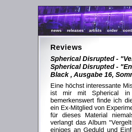
news
|
releases
|
artists
|
order
|
cont
Reviews
Spherical Disrupted - "V
Spherical Disrupted - "E
Black , Ausgabe 16, Som
Eine höchst interessante M
ist mir mit Spherical i
bemerkenswert finde ich di
ein Ex-Mitglied von Experime
für dieses Material niemals
verlangt das Album "Vergel
einiges an Geduld und Ein