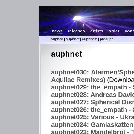
news
|
releases
|
artists
|
order
|
cont
auphcd
|
auphnet
|
auphitem
|
preauph
auphnet
auphnet030: Alarmen/Spher
Aquilae Remixes)
(Downloa
auphnet029: the_empath - S
auphnet028: Andreas Davi
auphnet027: Spherical Disr
auphnet026: the_empath - S
auphnet025: Various - Uk
auphnet024: Gamlaskatten 
auphnet023: Mandelbrot -