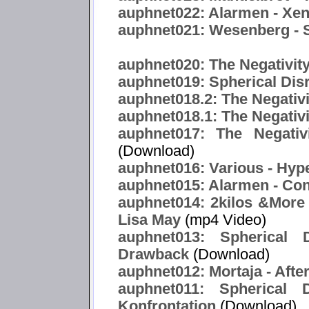
auphnet022: Alarmen - Xe
auphnet021: Wesenberg -
auphnet020: The Negativity
auphnet019: Spherical Dis
auphnet018.2: The Negativ
auphnet018.1: The Negativi
auphnet017: The Negativ
(Download)
auphnet016: Various - Hype
auphnet015: Alarmen - Co
auphnet014: 2kilos &More f
Lisa May
(mp4 Video)
auphnet013: Spherical 
Drawback
(Download)
auphnet012: Mortaja - After
auphnet011: Spherical 
Konfrontation
(Download)