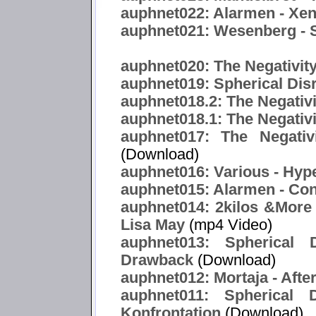
auphnet022: Alarmen - Xe
auphnet021: Wesenberg -
auphnet020: The Negativity
auphnet019: Spherical Dis
auphnet018.2: The Negativ
auphnet018.1: The Negativi
auphnet017: The Negativ
(Download)
auphnet016: Various - Hype
auphnet015: Alarmen - Co
auphnet014: 2kilos &More f
Lisa May
(mp4 Video)
auphnet013: Spherical 
Drawback
(Download)
auphnet012: Mortaja - After
auphnet011: Spherical 
Konfrontation
(Download)