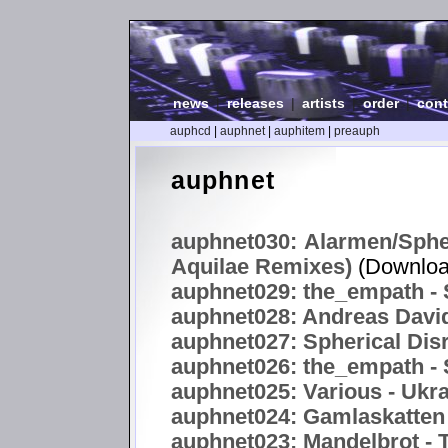
news
|
releases
|
artists
|
order
|
cont
auphcd
|
auphnet
|
auphitem
|
preauph
auphnet
auphnet030: Alarmen/Spher
Aquilae Remixes)
(Downloa
auphnet029: the_empath - S
auphnet028: Andreas Davi
auphnet027: Spherical Disr
auphnet026: the_empath - S
auphnet025: Various - Uk
auphnet024: Gamlaskatten 
auphnet023: Mandelbrot -