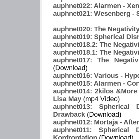
auphnet022: Alarmen - Xe
auphnet021: Wesenberg -
auphnet020: The Negativity
auphnet019: Spherical Dis
auphnet018.2: The Negativ
auphnet018.1: The Negativi
auphnet017: The Negativ
(Download)
auphnet016: Various - Hype
auphnet015: Alarmen - Co
auphnet014: 2kilos &More f
Lisa May
(mp4 Video)
auphnet013: Spherical 
Drawback
(Download)
auphnet012: Mortaja - After
auphnet011: Spherical 
Konfrontation
(Download)