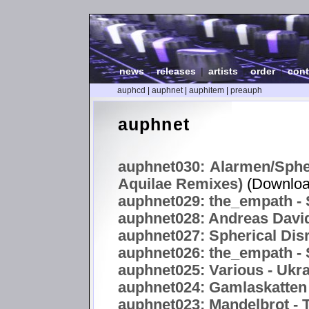
news
|
releases
|
artists
|
order
|
cont
auphcd
|
auphnet
|
auphitem
|
preauph
auphnet
auphnet030: Alarmen/Spher
Aquilae Remixes)
(Downloa
auphnet029: the_empath - S
auphnet028: Andreas Davi
auphnet027: Spherical Disr
auphnet026: the_empath - S
auphnet025: Various - Uk
auphnet024: Gamlaskatten 
auphnet023: Mandelbrot -