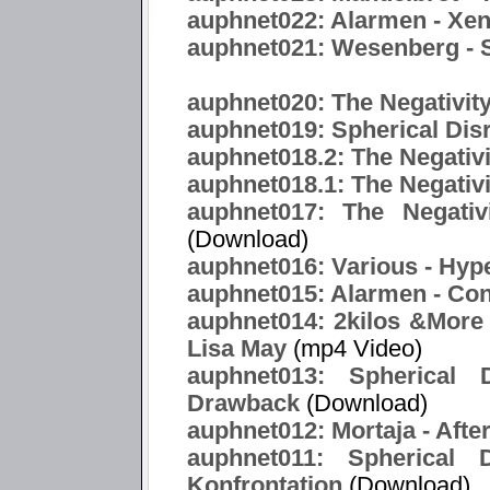
auphnet022: Alarmen - Xe
auphnet021: Wesenberg -
auphnet020: The Negativity
auphnet019: Spherical Dis
auphnet018.2: The Negativ
auphnet018.1: The Negativi
auphnet017: The Negativ
(Download)
auphnet016: Various - Hype
auphnet015: Alarmen - Co
auphnet014: 2kilos &More f
Lisa May
(mp4 Video)
auphnet013: Spherical 
Drawback
(Download)
auphnet012: Mortaja - After
auphnet011: Spherical 
Konfrontation
(Download)