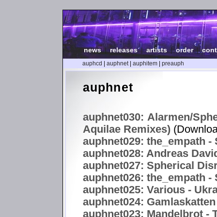
news
|
releases
|
artists
|
order
|
cont
auphcd
|
auphnet
|
auphitem
|
preauph
auphnet
auphnet030: Alarmen/Spher
Aquilae Remixes)
(Downloa
auphnet029: the_empath - S
auphnet028: Andreas Davi
auphnet027: Spherical Disr
auphnet026: the_empath - S
auphnet025: Various - Uk
auphnet024: Gamlaskatten 
auphnet023: Mandelbrot -