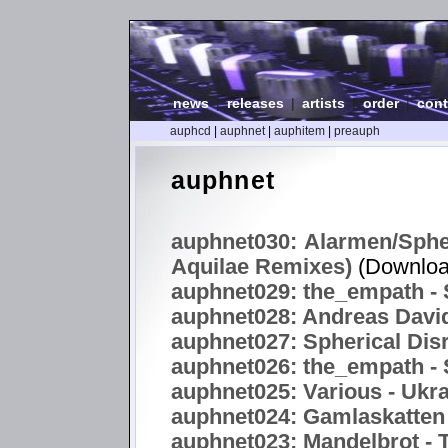
news
|
releases
|
artists
|
order
|
cont
auphcd
|
auphnet
|
auphitem
|
preauph
auphnet
auphnet030: Alarmen/Spher
Aquilae Remixes)
(Downloa
auphnet029: the_empath - S
auphnet028: Andreas Davi
auphnet027: Spherical Disr
auphnet026: the_empath - S
auphnet025: Various - Uk
auphnet024: Gamlaskatten 
auphnet023: Mandelbrot -