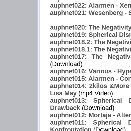
auphnet022: Alarmen - Xe
auphnet021: Wesenberg -
auphnet020: The Negativity
auphnet019: Spherical Dis
auphnet018.2: The Negativ
auphnet018.1: The Negativi
auphnet017: The Negativ
(Download)
auphnet016: Various - Hype
auphnet015: Alarmen - Co
auphnet014: 2kilos &More f
Lisa May
(mp4 Video)
auphnet013: Spherical 
Drawback
(Download)
auphnet012: Mortaja - After
auphnet011: Spherical 
Konfrontation
(Download)