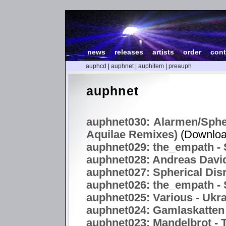
news
|
releases
|
artists
|
order
|
cont
auphcd
|
auphnet
|
auphitem
|
preauph
auphnet
auphnet030: Alarmen/Spher
Aquilae Remixes)
(Downloa
auphnet029: the_empath - S
auphnet028: Andreas Davi
auphnet027: Spherical Disr
auphnet026: the_empath - S
auphnet025: Various - Uk
auphnet024: Gamlaskatten 
auphnet023: Mandelbrot -