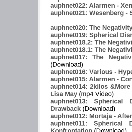
auphnet022: Alarmen - Xe
auphnet021: Wesenberg -
auphnet020: The Negativity
auphnet019: Spherical Dis
auphnet018.2: The Negativ
auphnet018.1: The Negativi
auphnet017: The Negativ
(Download)
auphnet016: Various - Hype
auphnet015: Alarmen - Co
auphnet014: 2kilos &More f
Lisa May
(mp4 Video)
auphnet013: Spherical 
Drawback
(Download)
auphnet012: Mortaja - After
auphnet011: Spherical 
Konfrontation
(Download)