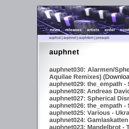
news
|
releases
|
artists
|
order
|
cont
auphcd
|
auphnet
|
auphitem
|
preauph
auphnet
auphnet030: Alarmen/Spher
Aquilae Remixes)
(Downloa
auphnet029: the_empath - S
auphnet028: Andreas Davi
auphnet027: Spherical Disr
auphnet026: the_empath - S
auphnet025: Various - Uk
auphnet024: Gamlaskatten 
auphnet023: Mandelbrot -