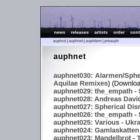
news
|
releases
|
artists
|
order
|
cont
auphcd
|
auphnet
|
auphitem
|
preauph
auphnet
auphnet030: Alarmen/Spher
Aquilae Remixes)
(Downloa
auphnet029: the_empath - S
auphnet028: Andreas Davi
auphnet027: Spherical Disr
auphnet026: the_empath - S
auphnet025: Various - Uk
auphnet024: Gamlaskatten 
auphnet023: Mandelbrot -